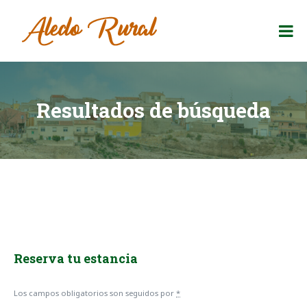
Skip
to
Aledo Rural
content
Tu
sitio
de
descanso
en
Resultados de búsqueda
Murcia
Reserva tu estancia
Los campos obligatorios son seguidos por
*